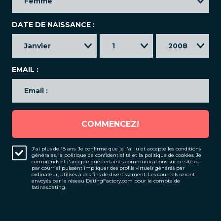
DATE DE NAISSANCE :
EMAIL :
COMMENCEZ!
J'ai plus de 18 ans. Je confirme que je l'ai lu et accepté les
conditions
générales
,
la politique de confidentialité
et
la politique de cookies
. Je
comprends et j'accepte que certaines communications sur ce site ou
par courriel puissent impliquer des profils virtuels générés par
ordinateur, utilisés à des fins de divertissement. Les courriels seront
envoyés par le réseau DatingFactory.com pour le compte de
latinas.dating.